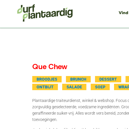
Vind
Que Chew
BROODJES
BRUNCH
DESSERT
ONTBIJT
SALADE
SOEP
WRA
Plantaardige traiteurdienst, winkel & webshop. Focus 
zorgvuldig geselecteerde, voedzame ingrediënten. Gro
geraffineerde suiker-vrij. Alles wordt vers bereid, zon
toevoegingen.