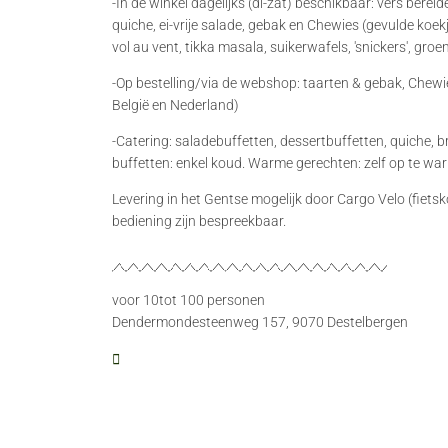
-In de winkel dagelijks (di-zat) beschikbaar: vers berei
quiche, ei-vrije salade, gebak en Chewies (gevulde koekj
vol au vent, tikka masala, suikerwafels, 'snickers', groen
-Op bestelling/via de webshop: taarten & gebak, Chewie
België en Nederland)
-Catering: saladebuffetten, dessertbuffetten, quiche, 
buffetten: enkel koud. Warme gerechten: zelf op te wa
Levering in het Gentse mogelijk door Cargo Velo (fietsko
bediening zijn bespreekbaar.
voor 10
tot 100 personen
Dendermondesteenweg 157, 9070 Destelbergen