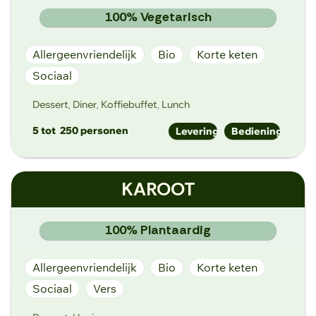
100% Vegetarisch
Allergeenvriendelijk
Bio
Korte keten
Sociaal
Dessert
Diner
Koffiebuffet
Lunch
,
,
,
5 tot
250 personen
Levering
Bediening
karwij.veldkeuken@gmail.com
KAROOT
https://www.kar-wij.be/
Wiedauwkaai 51, 9000 Gent
100% Plantaardig
Allergeenvriendelijk
Bio
Korte keten
Sociaal
Vers