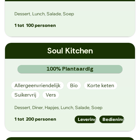
Dendermondesteenweg 157, 9070
Destelbergen
Dessert
Lunch
Salade
Soep
,
,
,
1 tot
100 personen
contact@soepplus.be
Soul Kitchen
https://soepplus.be
Lammerstraat 33, 9000 Gent
100% Plantaardig
Allergeenvriendelijk
Bio
Korte keten
Suikervrij
Vers
Dessert
Diner
Hapjes
Lunch
Salade
Soep
,
,
,
,
,
1 tot
200 personen
Levering
Bediening
soulkitchengent@gmail.com