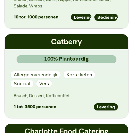
Salade
Wraps
,
10 tot
1000 personen
Levering
Bediening
9000aywa@gmail.com
Catberry
facebook.com/aywagent
Lammerstraat 12, 9000 Gent
100% Plantaardig
Allergeenvriendelijk
Korte keten
Sociaal
Vers
Brunch
Dessert
Koffiebuffet
,
,
1 tot
3500 personen
Levering
info@catberry.be
Charlotte Food Catering
www.catberry.be