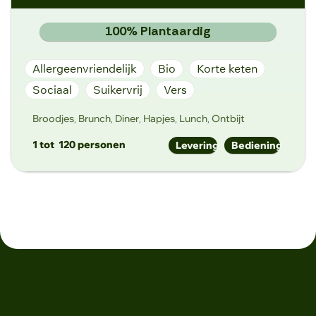
Lange Munte 59, 9860 Scheldewindeke
100% Plantaardig
Allergeenvriendelijk
Bio
Korte keten
Sociaal
Suikervrij
Vers
Broodjes
Brunch
Diner
Hapjes
Lunch
Ontbijt
,
,
,
,
,
1 tot
120 personen
Levering
Bediening
info@yasai.be
https://www.yasai.be
Rabotstraat 25, 9000 Gent