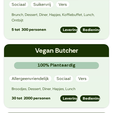
Sociaal
Suikervrij
Vers
Brunch
Dessert
Diner
Hapjes
Koffiebuffet
Lunch
,
,
,
,
,
,
Ontbijt
5 tot
300 personen
Levering
Bediening
hallo@vegamuze.be
Vegan Butcher
https://www.vegamuze.be
Eedverbondkaai 242 9000 Gent
100% Plantaardig
Allergeenvriendelijk
Sociaal
Vers
Broodjes
Dessert
Diner
Hapjes
Lunch
,
,
,
,
30 tot
2000 personen
Levering
Bediening
hello@veganbutcher.be