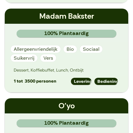
info@luncherie.be
Madam Bakster
luncherie.be
Eeklostraat 25, 9940 Ertvelde
100% Plantaardig
Allergeenvriendelijk
Bio
Sociaal
Suikervrij
Vers
Dessert
Koffiebuffet
Lunch
Ontbijt
,
,
,
1 tot
3500 personen
Levering
Bediening
info@madambakster.be
O’yo
madambakster.be
Brabantdam 142, 9000 Gent
100% Plantaardig