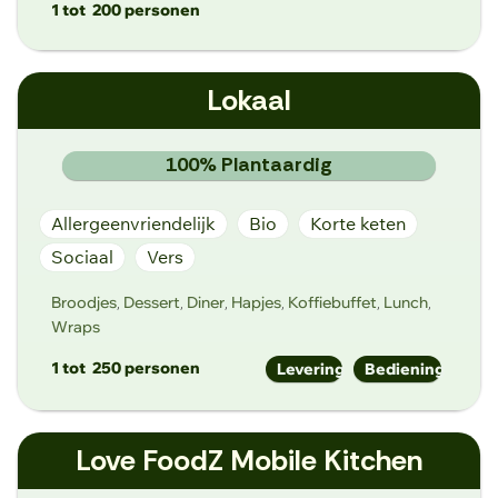
1 tot
200 personen
welkom@lekkergec.be
Lokaal
http://www.lekkergec.com
K.M.Hendrikaplein 6, ​9000 Gent
100% Plantaardig
Allergeenvriendelijk
Bio
Korte keten
Sociaal
Vers
Broodjes
Dessert
Diner
Hapjes
Koffiebuffet
Lunch
,
,
,
,
,
,
Wraps
1 tot
250 personen
Levering
Bediening
info@lokaal.gent
Love FoodZ Mobile Kitchen
https://lokaal.gent
Brabantdam 100, 9000 Gent