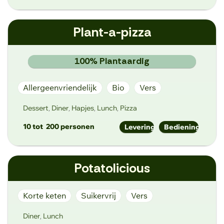
info@oh-ma.eu
Plant-a-pizza
www.oh-ma.eu
Ambachtenlaan 10, 9000 Gent
100% Plantaardig
Allergeenvriendelijk
Bio
Vers
Dessert
Diner
Hapjes
Lunch
Pizza
,
,
,
,
10 tot
200 personen
Levering
Bediening
gent@plantapizza.com
Potatolicious
www.plantapizza.com/nl/home-2/
Geldmunt 49, 9000 Gent
Korte keten
Suikervrij
Vers
Diner
Lunch
,