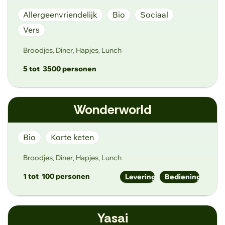
Allergeenvriendelijk
Bio
Sociaal
Vers
Broodjes
Diner
Hapjes
Lunch
,
,
,
5 tot
3500 personen
hello@whatthefood.gent
Wonderworld
https://whatthefood.gent/
Lange Violettestraat 42, 9000 Gent
Bio
Korte keten
Broodjes
Diner
Hapjes
Lunch
,
,
,
1 tot
100 personen
Levering
Bediening
cathy@wonderworld.be
Yasai
https://www.wonderworld.be