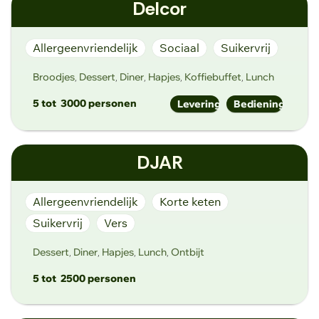
Delcor
https://degroenewaaier.be
Schoonmeersstraat 25, 9000 Gent
Allergeenvriendelijk
Sociaal
Suikervrij
Broodjes
Dessert
Diner
Hapjes
Koffiebuffet
Lunch
,
,
,
,
,
5 tot
3000 personen
Levering
Bediening
info@delcor.be
DJAR
http://www.delcor.be
Bilksken 21, 9920 Lievegem
Allergeenvriendelijk
Korte keten
Suikervrij
Vers
Dessert
Diner
Hapjes
Lunch
Ontbijt
,
,
,
,
5 tot
2500 personen
order@djar.fit