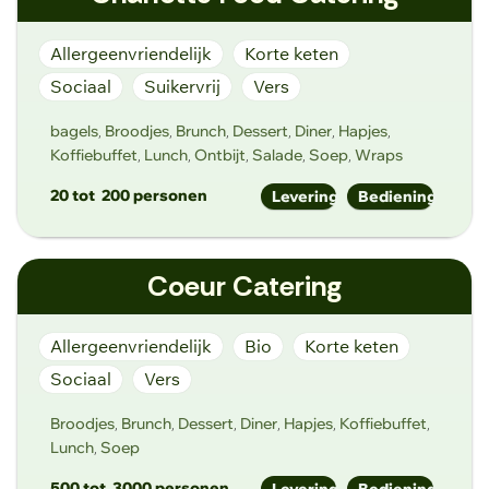
Lange Violettestraat 4, 9000 Gent
Allergeenvriendelijk
Korte keten
Sociaal
Suikervrij
Vers
bagels
Broodjes
Brunch
Dessert
Diner
Hapjes
,
,
,
,
,
,
Koffiebuffet
Lunch
Ontbijt
Salade
Soep
Wraps
,
,
,
,
,
20 tot
200 personen
Levering
Bediening
info@charlottegent.be
Coeur Catering
https://www.charlottegent.be
Land van Waaslaan 78, 9040 Gent
Allergeenvriendelijk
Bio
Korte keten
Sociaal
Vers
Broodjes
Brunch
Dessert
Diner
Hapjes
Koffiebuffet
,
,
,
,
,
,
Lunch
Soep
,
500 tot
3000 personen
Levering
Bediening