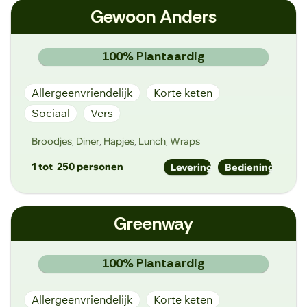
Gewoon Anders
www.djar.fit
Industriepark Drongen 15B, 9031 Drongen
100% Plantaardig
Allergeenvriendelijk
Korte keten
Sociaal
Vers
Broodjes
Diner
Hapjes
Lunch
Wraps
,
,
,
,
1 tot
250 personen
Levering
Bediening
welkom@gewoonpuntanders.be
Greenway
https://gewoonpuntanders.be/
Mimosastraat 152, 9000 Gent
100% Plantaardig
Allergeenvriendelijk
Korte keten