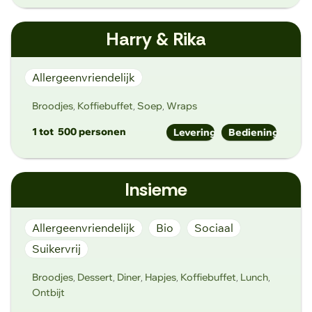
groesting@gmail.com
Harry & Rika
www.groesting.com
Molenstraat 91, 1770 Liedekerke
Allergeenvriendelijk
Broodjes
Koffiebuffet
Soep
Wraps
,
,
,
1 tot
500 personen
Levering
Bediening
info@harryenrika.be
Insieme
https://www.harryenrika.be
Bijlokevest 2, 9000 Gent
Allergeenvriendelijk
Bio
Sociaal
Suikervrij
Broodjes
Dessert
Diner
Hapjes
Koffiebuffet
Lunch
,
,
,
,
,
,
Ontbijt