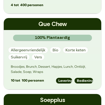
4 tot
400 personen
info@potatolicious.be
Que Chew
http://potatolicious.be
Steenweg 196, 9570 Sint-Maria-Lierde
100% Plantaardig
Allergeenvriendelijk
Bio
Korte keten
Suikervrij
Vers
Broodjes
Brunch
Dessert
Hapjes
Lunch
Ontbijt
,
,
,
,
,
,
Salade
Soep
Wraps
,
,
10 tot
100 personen
Levering
Bediening
sandy@quechew.be
Soepplus
quechew.be