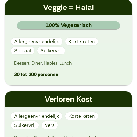
Veggie = Halal
www.veganbutcher.be
Rue Achille Detienne 6, 1030 Schaarbeek
100% Vegetarisch
Allergeenvriendelijk
Korte keten
Sociaal
Suikervrij
Dessert
Diner
Hapjes
Lunch
,
,
,
30 tot
200 personen
info@voem.be
Verloren Kost
https://www.veggieishalal.be/
TRAFIEK - Haspelstraat 37/A, 9000 Gent
Allergeenvriendelijk
Korte keten
Suikervrij
Vers