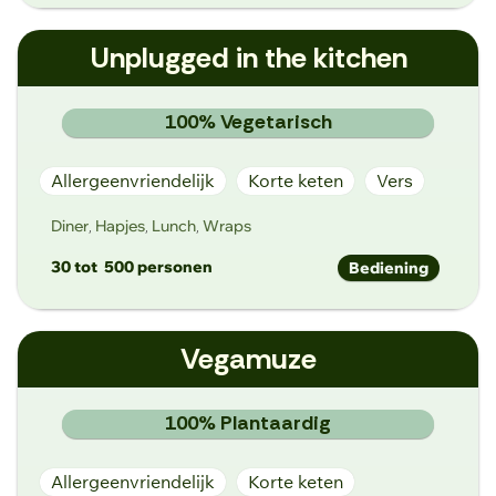
Info@tasteathome.be
Unplugged in the kitchen
https://www.tasteathome.be/
Reibroekstraat 56, 9850 Deinze
100% Vegetarisch
Allergeenvriendelijk
Korte keten
Vers
Diner
Hapjes
Lunch
Wraps
,
,
,
30 tot
500 personen
Bediening
unpluggedinthekitchen@gmail.com
Vegamuze
https://www.unpluggedinthekitchen.be/
Wiedauwkaai 23, 9000 Gent
100% Plantaardig
Allergeenvriendelijk
Korte keten