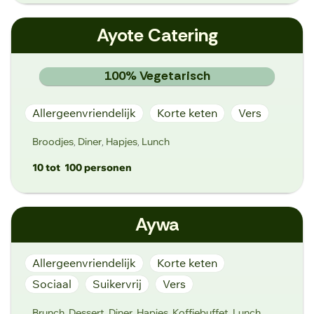
aupainmarie@hotmail.com
Ayote Catering
https://www.aupainmarie.be/over-ons
Sint-Pietersnieuwstraat 164, 9000 Gent
100% Vegetarisch
Allergeenvriendelijk
Korte keten
Vers
Broodjes
Diner
Hapjes
Lunch
,
,
,
10 tot
100 personen
info@ayote.gent
Aywa
https://www.ayote.gent/
Limbastraat 23, 9000 Gent
Allergeenvriendelijk
Korte keten
Sociaal
Suikervrij
Vers
Brunch
Dessert
Diner
Hapjes
Koffiebuffet
Lunch
,
,
,
,
,
,