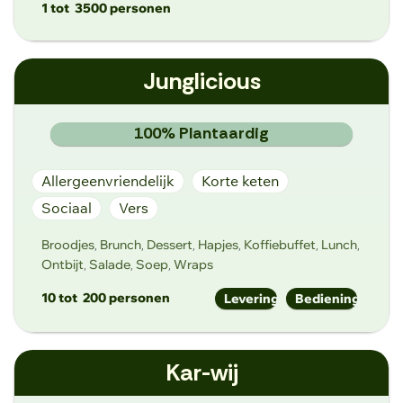
1 tot
3500 personen
samen@insieme.eu
Junglicious
https://www.insieme.eu/
Groenstraat 266, 9041 Oostakker
100% Plantaardig
Allergeenvriendelijk
Korte keten
Sociaal
Vers
Broodjes
Brunch
Dessert
Hapjes
Koffiebuffet
Lunch
,
,
,
,
,
,
Ontbijt
Salade
Soep
Wraps
,
,
,
10 tot
200 personen
Levering
Bediening
info@junglicious.be
Kar-wij
www.junglicious.be
Kraaistraat 4/203, 9000 Gent