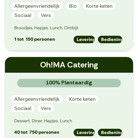
Allergeenvriendelijk
Bio
Korte keten
Sociaal
Vers
Broodjes
Hapjes
Lunch
Ontbijt
,
,
,
1 tot
150 personen
Levering
Bediening
hello@oyobar.be
Oh!MA Catering
https://www.oyobar.be
Branbantdam 82, 9000 Gent
100% Plantaardig
Allergeenvriendelijk
Korte keten
Sociaal
Vers
Dessert
Diner
Hapjes
Lunch
,
,
,
40 tot
750 personen
Levering
Bediening