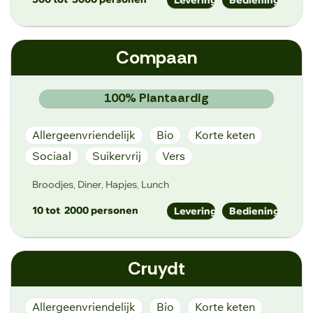
info@coeurcatering.be
Compaan
https://www.coeurcatering.be/
Molenwalstraat 25, 9030 Gent
100% Plantaardig
Allergeenvriendelijk
Bio
Korte keten
Sociaal
Suikervrij
Vers
Broodjes
Diner
Hapjes
Lunch
,
,
,
10 tot
2000 personen
Levering
Bediening
catering@compaan.be
Cruydt
https://www.compaan.be/
Antwerpsesteenweg 573, 9040 Sint-
Amandsberg
Allergeenvriendelijk
Bio
Korte keten