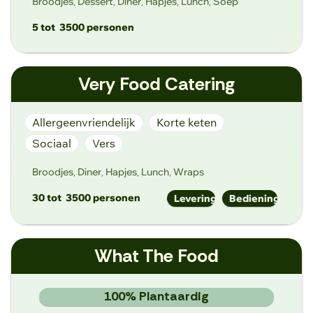
Broodjes
Dessert
Diner
Hapjes
Lunch
Soep
,
,
,
,
,
5 tot
3500 personen
info@verlorenkost.be
Very Food Catering
https://www.verlorenkost.be
Nederkouter 134, 9000 Gent
Allergeenvriendelijk
Korte keten
Sociaal
Vers
Broodjes
Diner
Hapjes
Lunch
Wraps
,
,
,
,
30 tot
3500 personen
Levering
Bediening
bart@veryfood.be
What The Food
https://veryfood.be/
Legen Heirweg 29, 9890 Gavere
100% Plantaardig