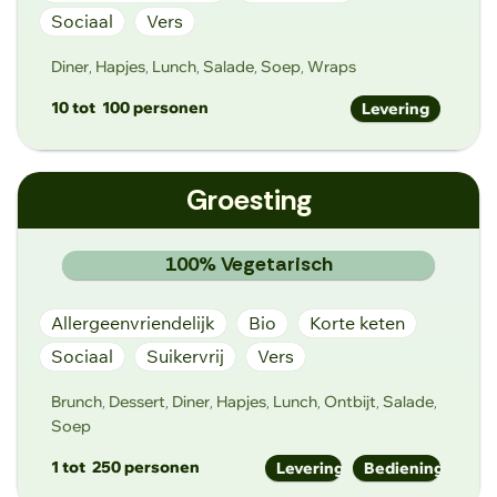
Sociaal
Vers
Diner
Hapjes
Lunch
Salade
Soep
Wraps
,
,
,
,
,
10 tot
100 personen
Levering
nederkouter@greenway.be
Groesting
https://greenway.be/restaurant/
Nederkouter 42, 9000 Gent
100% Vegetarisch
Allergeenvriendelijk
Bio
Korte keten
Sociaal
Suikervrij
Vers
Brunch
Dessert
Diner
Hapjes
Lunch
Ontbijt
Salade
,
,
,
,
,
,
,
Soep
1 tot
250 personen
Levering
Bediening