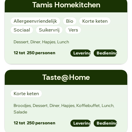
Tamis Homekitchen
www.soul-kitchen.be
Godshuizenlaan 33, 9000 Gent
Allergeenvriendelijk
Bio
Korte keten
Sociaal
Suikervrij
Vers
Dessert
Diner
Hapjes
Lunch
,
,
,
12 tot
250 personen
Levering
Bediening
tamis@telenet.be
Taste@Home
https://www.tamishomekitchen.com
Spiegelhofstraat 21 9000 Gent
Korte keten
Broodjes
Dessert
Diner
Hapjes
Koffiebuffet
Lunch
,
,
,
,
,
,
Salade
12 tot
250 personen
Levering
Bediening