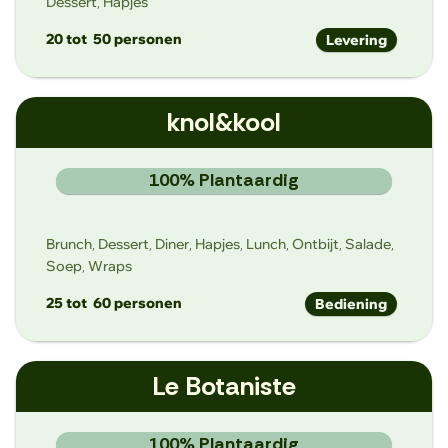
Dessert
Hapjes
,
20 tot
50 personen
Levering
hallo@karoot.gent
knol&kool
www.karoot.gent
Phoenixstraat 77, 9000 Gent
100% Plantaardig
Brunch
Dessert
Diner
Hapjes
Lunch
Ontbijt
Salade
,
,
,
,
,
,
,
Soep
Wraps
,
25 tot
60 personen
Bediening
stijn@knolkool.be
Le Botaniste
www.knolkool.be
Heilige Geeststraat 30, 9000 Gent
100% Plantaardig