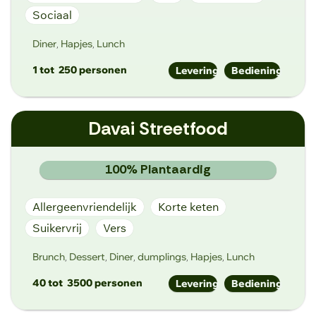
Sociaal
Diner
Hapjes
Lunch
,
,
1 tot
250 personen
Levering
Bediening
info@cruydt.com
Davai Streetfood
https://www.cruydt.com
Reibroekstraat 34, 9850 Hansbeke
100% Plantaardig
Allergeenvriendelijk
Korte keten
Suikervrij
Vers
Brunch
Dessert
Diner
dumplings
Hapjes
Lunch
,
,
,
,
,
40 tot
3500 personen
Levering
Bediening