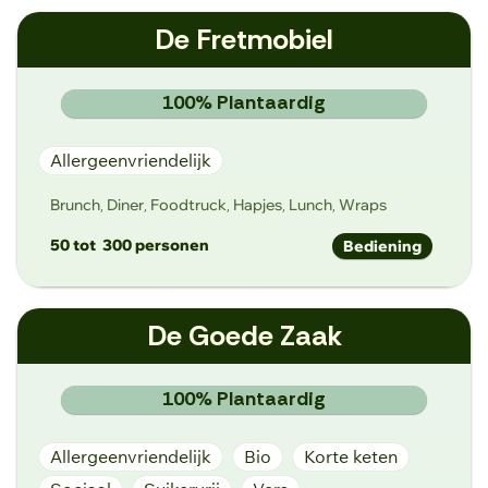
ruslan@davaidumplings.com
De Fretmobiel
www.davaidumplings.com
Stationstraat 114, 9260 Schellebelle
100% Plantaardig
Allergeenvriendelijk
Brunch
Diner
Foodtruck
Hapjes
Lunch
Wraps
,
,
,
,
,
50 tot
300 personen
Bediening
herman.verbelen@fretmobiel.be
De Goede Zaak
www.fretmobiel.be
Heidestraat 24, 1785 Merchtem
100% Plantaardig
Allergeenvriendelijk
Bio
Korte keten