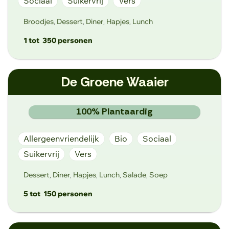
Sociaal
Suikervrij
Vers
Broodjes
Dessert
Diner
Hapjes
Lunch
,
,
,
,
1 tot
350 personen
info@de-goede-zaak.be
De Groene Waaier
http://de-goede-zaak.be
Latemdreef 42, 9630 Sint-Maria-Latem
100% Plantaardig
Allergeenvriendelijk
Bio
Sociaal
Suikervrij
Vers
Dessert
Diner
Hapjes
Lunch
Salade
Soep
,
,
,
,
,
5 tot
150 personen
degroenewaaier@telenet.be