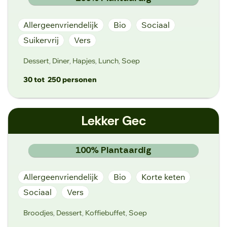
Allergeenvriendelijk
Bio
Sociaal
Suikervrij
Vers
Dessert
Diner
Hapjes
Lunch
Soep
,
,
,
,
30 tot
250 personen
gent@lebotaniste.eu
Lekker Gec
https://lebotaniste.eu/nl/home-nl/
Hoornstraat 13, 9000 Gent
100% Plantaardig
Allergeenvriendelijk
Bio
Korte keten
Sociaal
Vers
Broodjes
Dessert
Koffiebuffet
Soep
,
,
,