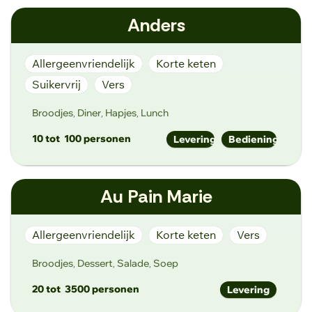
info@aardig.gent
Anders
https://www.aardig.gent/
Kammerstraat 19, 9000 Gent, België
Allergeenvriendelijk
Korte keten
Suikervrij
Vers
Broodjes
Diner
Hapjes
Lunch
,
,
,
10 tot
100 personen
Levering
Bediening
info@ofietsanders.be
Au Pain Marie
Ofietsanders.be
Hogeheerweg 29, 9051 Sint Denijs Westrem
Allergeenvriendelijk
Korte keten
Vers
Broodjes
Dessert
Salade
Soep
,
,
,
20 tot
3500 personen
Levering