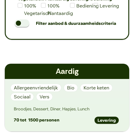
100%
100%
Bediening
Levering
Vegetarisch
Plantaardig
Filter aanbod & duurzaamheidscriteria
Aanbod
Broodjes
Ontbijt
Brunch
Lunch
Diner
Dessert
Soep
Hapjes
Koffiebuffet
Salade
Wraps
Pizza
Aardig
Foodtruck
dumplings
Duurzaamheidscriteria
Allergeenvriendelijk
Bio
Korte keten
Vers
Suikervrij
Bio
Sociaal
Vers
Korte keten
Sociaal
Allergeenvriendelijk
Broodjes
Dessert
Diner
Hapjes
Lunch
,
,
,
,
70 tot
1500 personen
Levering