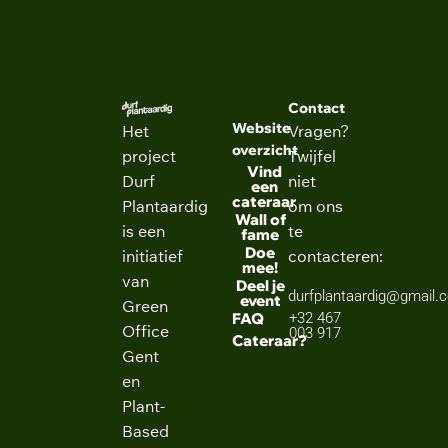
Contact
Website
Het
Vragen?
overzicht
project
Twijfel
Vind
Durf
niet
een
cateraar
Plantaardig
om ons
Wall of
is een
te
fame
Doe
initiatief
contacteren:
mee!
van
Deel je
durfplantaardig@gmail.
event
Green
FAQ
+32 467
Office
003 917
Cateraar?
Gent
en
Plant-
Based