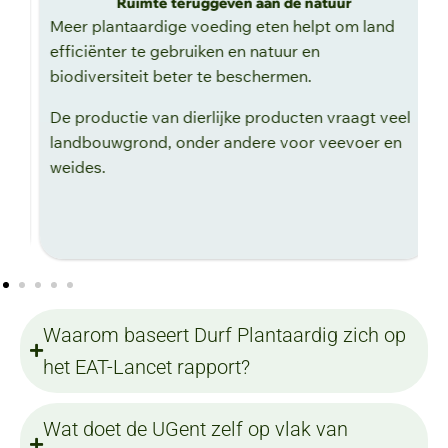
Ruimte teruggeven aan de natuur
le
Meer plantaardige voeding eten helpt om land
V
t
efficiënter te gebruiken en natuur en
n
biodiversiteit beter te beschermen.
m
w
De productie van dierlijke producten vraagt veel
w
landbouwgrond, onder andere voor veevoer en
weides.
Waarom baseert Durf Plantaardig zich op
het EAT-Lancet rapport?
Wat doet de UGent zelf op vlak van