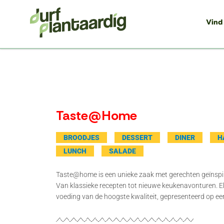
Vind
Taste@Home
BROODJES
DESSERT
DINER
H
LUNCH
SALADE
Taste@home is een unieke zaak met gerechten geïnspire
Van klassieke recepten tot nieuwe keukenavonturen. El
voeding van de hoogste kwaliteit, gepresenteerd op ee