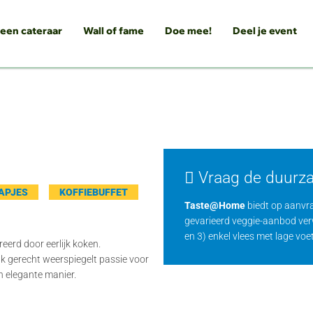
 een cateraar
Wall of fame
Doe mee!
Deel je event
Vraag de duurz
APJES
KOFFIEBUFFET
Taste@Home
biedt op aanvr
gevarieerd veggie-aanbod verw
en 3) enkel vlees met lage vo
erd door eerlijk koken.
k gerecht weerspiegelt passie voor
n elegante manier.