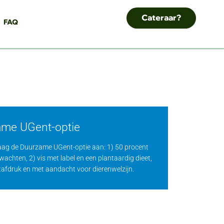
Cateraar?
FAQ
ame UGent-optie
aag de Duurzame UGent-optie aan: 1) 50 procent
achten, 2) vis met label en een plantaardig dieet,
etafdruk en met aandacht voor dierenwelzijn.