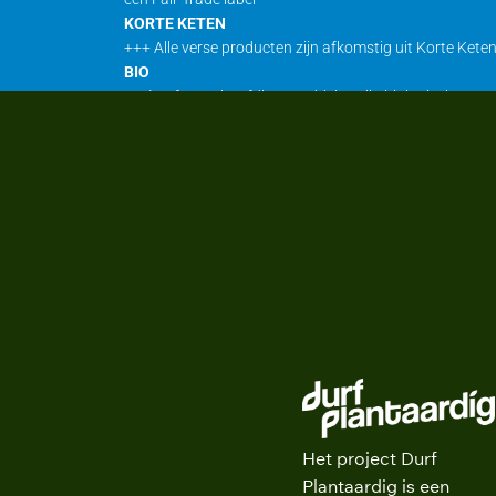
KORTE KETEN
+++ Alle verse producten zijn afkomstig uit Korte Kete
BIO
+ Eén of meer hoofdbestanddelen zijn biologisch
PLANTAARDIG
+ We kunnen op aanvraag een gevarieerd 100% planta
Het project Durf
Plantaardig is een