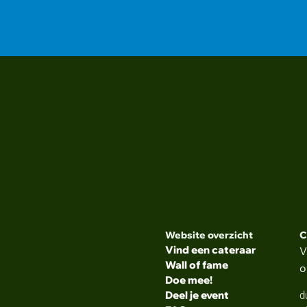
n
ardig assortiment aanbieden
Website overzicht
C
Vind een cateraar
V
Wall of fame
o
Doe mee!
Deel je event
d