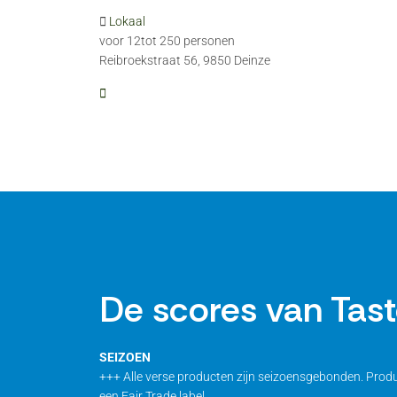
Lokaal
voor 12
tot 250 personen
Reibroekstraat 56, 9850 Deinze
De scores van T
SEIZOEN
+++ Alle verse producten zijn seizoensgebonden. Produc
een Fair Trade label