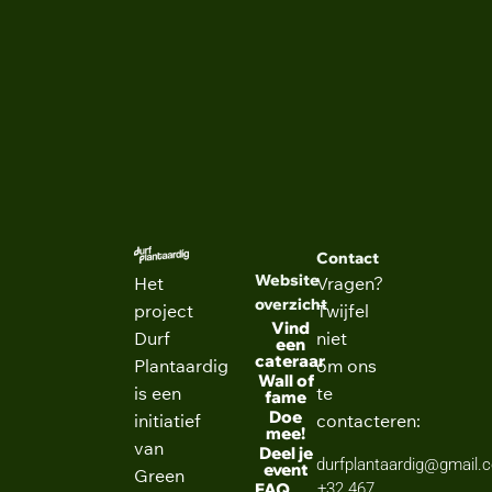
NEXT
Politieke Wetenschappen
Contact
Website
Het
Vragen?
overzicht
project
Twijfel
Vind
Durf
niet
een
cateraar
Plantaardig
om ons
Wall of
is een
te
fame
Doe
initiatief
contacteren:
mee!
van
Deel je
durfplantaardig@gmail.
event
Green
FAQ
+32 467