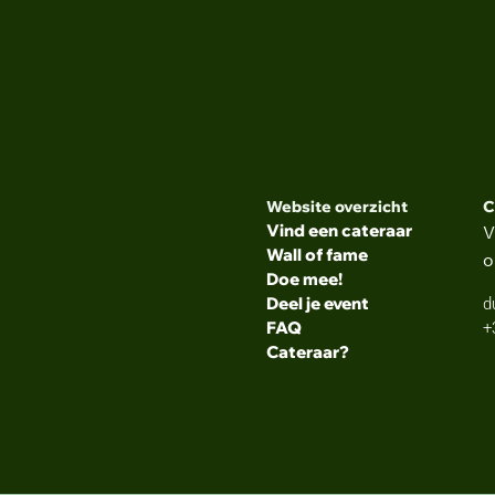
Facultair Bestuur Fa
Website overzicht
C
Vind een cateraar
V
Wall of fame
o
Doe mee!
Deel je event
d
FAQ
+
Cateraar?