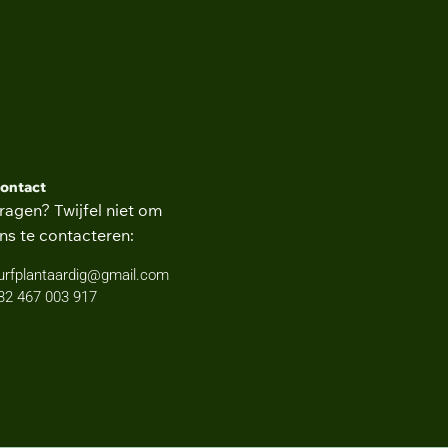
culteit Bio-ingenieurswetenschappen
ontact
ragen? Twijfel niet om
ns te contacteren:
urfplantaardig@gmail.com
32 467 003 917