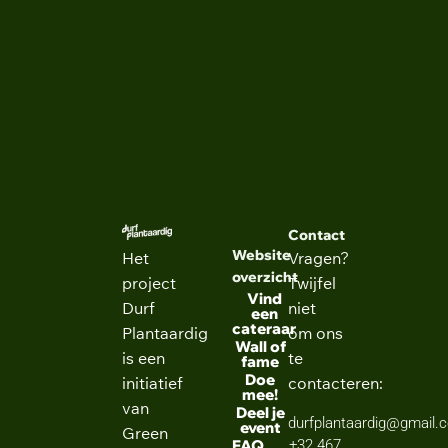
NEXT
Geologie
Contact
Website
Het
Vragen?
overzicht
project
Twijfel
Vind
Durf
niet
een
cateraar
Plantaardig
om ons
Wall of
is een
te
fame
Doe
initiatief
contacteren:
mee!
van
Deel je
durfplantaardig@gmail.
event
Green
FAQ
+32 467