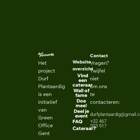
ingenieurswetenschappen
Contact
Website
Het
Vragen?
overzicht
project
Twijfel
Vind
Durf
niet
een
cateraar
Plantaardig
om ons
Wall of
is een
te
fame
Doe
initiatief
contacteren:
mee!
van
Deel je
durfplantaardig@gmail.
event
Green
FAQ
+32 467
Office
003 917
Cateraar?
Gent