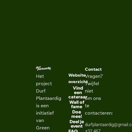
NEXT
Conflict- en Ontwikkelingsstudies
Contact
Website
Het
Vragen?
overzicht
project
Twijfel
Vind
Durf
niet
een
cateraar
Plantaardig
om ons
Wall of
is een
te
fame
Doe
initiatief
contacteren:
mee!
van
Deel je
durfplantaardig@gmail.
event
Green
FAQ
+32 467